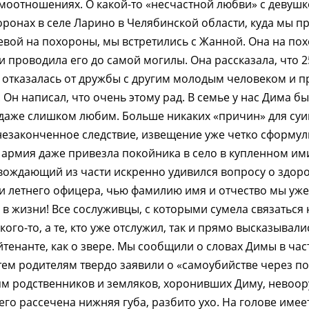
имоотношениях. О какой-то «несчастной любви» с девуш
ронах в селе Ларино в Челябинской области, куда мы п
вой на похороны, мы встретились с Жанной. Она на по
и проводила его до самой могилы. Она рассказала, что 2
о отказалась от дружбы с другим молодым человеком и 
. Он написал, что очень этому рад. В семье у нас Дима б
 даже слишком любим. Больше никаких «причин» для суи
незаконченное следствие, извещение уже четко сформу
 армия даже привезла покойника в село в купленном ими
ождающий из части искренно удивился вопросу о здор
ти летнего офицера, чью фамилию имя и отчество мы уж
 в жизни! Все сослуживцы, с которыми сумела связаться
 кого-то, а те, кто уже отслужил, так и прямо высказывали
енанте, как о звере. Мы сообщили о словах Димы в часть
тем родителям твердо заявили о «самоубийстве через п
ням родственников и земляков, хоронивших Диму, нево
него рассечена нижняя губа, разбито ухо. На голове имее