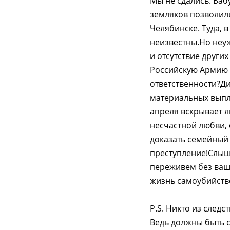
Мы не сдались. Баб
земляков позволил
Челябинске. Туда, 
неизвестны.Но неуж
и отсутствие други
Российскую Армию и
ответственности?Ди
материальных выпла
апреля вскрывает л
несчастной любви, 
доказать семейный 
преступление!Слыш
переживем без ваши
жизнь самоубийство
P.S. Никто из следс
Ведь должны быть с