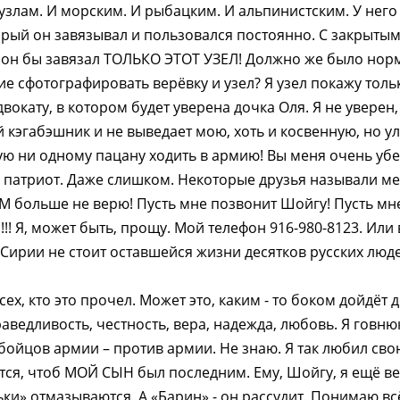
 узлам. И морским. И рыбацким. И альпинистским. У нег
рый он завязывал и пользовался постоянно. С закрытым
– он бы завязал ТОЛЬКО ЭТОТ УЗЕЛ! Должно же было нор
ие сфотографировать верёвку и узел? Я узел покажу тол
вокату, в котором будет уверена дочка Оля. Я не уверен,
кэгабэшник и не выведает мою, хоть и косвенную, но ул
ую ни одному пацану ходить в армию! Вы меня очень уб
 патриот. Даже слишком. Некоторые друзья называли ме
АМ больше не верю! Пусть мне позвонит Шойгу! Пусть мне
!!! Я, может быть, прощу. Мой телефон 916-980-8123. Или
Сирии не стоит оставшейся жизни десятков русских люде
ех, кто это прочел. Может это, каким - то боком дойдёт 
раведливость, честность, вера, надежда, любовь. Я говн
 бойцов армии – против армии. Не знаю. Я так любил св
ется, чтоб МОЙ СЫН был последним. Ему, Шойгу, я ещё ве
ки» отмазываются. А «Барин» - он рассудит. Понимаю всё