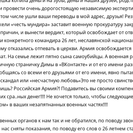
ушка копила деньги на зубы, деньги наших друзей, родс
и провести очень дорогостоящую независимую эксперти
в том числе ушли ваши переводы в мой адрес, друзья! Ре
ели «честь мундира» заставит военную прокуратуру зак
х причин, и вынести вердикт, который освобождает от от
 конкретного командира 26 лет, неславянской национа
му отказались отпевать в церкви. Армия освобождается 
т. На семье лежит пятно сына самоубийцы. А военная р
ичную страничку Димы в «ВКонтакте» и от его имени ра
общаясь со всеми его друзьями от его имени, явно пыта
скандал или «несчастную любовь»Это не просто свинств
ишь? Российская Армия?! Подавитесь вы своими компен
х сра..ных денег!!!! Не хочется только, чтобы следующ
м» в ваших незапятнанных военных частях!!!!
твенных органов к нам так и не обратился, по поводу зво
 нас сняты показания, по поводу его слов о 26 летнем с