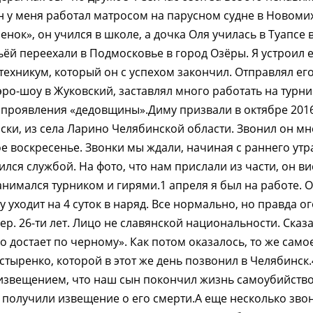
он у меня работал матросом на парусном судне в Новоми
енок», он учился в школе, а дочка Оля училась в Туапсе
ёй переехали в Подмосковье в город Озёры. Я устроил е
хникум, который он с успехом закончил. Отправлял его
эро-шоу в Жуковский, заставлял много работать на турник
е проявления «дедовщины».Диму призвали в октябре 2016
ски, из села Ларино Челябинской области. Звонил он мн
 воскресенье. Звонки мы ждали, начиная с раннего утра
ился службой. На фото, что нам прислали из части, он ви
анимался турником и гирями.1 апреля я был на работе. 
ту уходит на 4 суток в наряд. Все нормально, но правда о
ер. 26-ти лет. Лицо не славянской национальности. Сказа
о достает по черному». Как потом оказалось, то же само
тыренко, которой в этот же день позвонил в Челябинск.
извещением, что наш сын покончил жизнь самоубийство
получили извещение о его смерти.А еще несколько зво