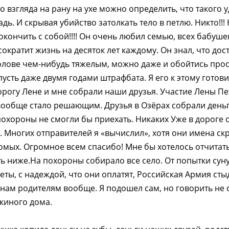
о взгляда на рану на ухе можно определить, что такого 
ь. И скрывая убийство затолкать тело в петлю. Никто!!!
окончить с собой!!!! Он очень любил семью, всех бабуше
сократит жизнь на десяток лет каждому. Он знал, что до
олове чем-нибудь тяжелым, можно даже и обойтись прост
пусть даже двумя годами штрафбата. Я его к этому готови
орогу Лене и мне собрали наши друзья. Участие Лены П
вообще стало решающим. Друзья в Озёрах собрали деньги
похороны не смогли бы приехать. Никаких Уже в дороге 
 Многих отправителей я «вычислил», хотя они имена ск
мых. Огромное всем спасибо! Мне бы хотелось отчитать
ть ниже.На похороны собирало все село. От попытки су
ты, с надеждой, что они оплатят, Российская Армия сты
нам родителям вообще. Я подошел сам, но говорить не с
киного дома.