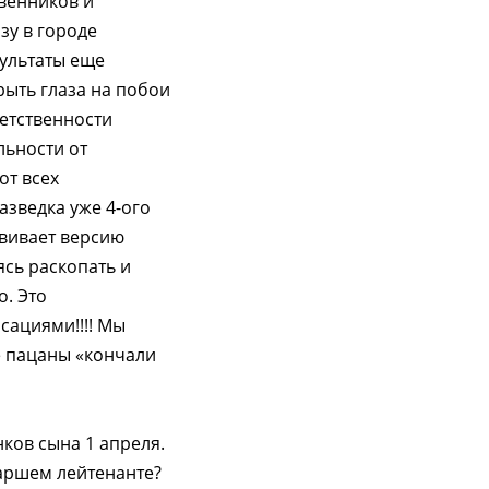
твенников и
зу в городе
зультаты еще
рыть глаза на побои
ветственности
льности от
от всех
азведка уже 4-ого
звивает версию
ясь раскопать и
о. Это
сациями!!!! Мы
ие пацаны «кончали
нков сына 1 апреля.
таршем лейтенанте?