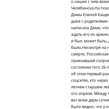
о наших с ним вза
Челябинска.На похо
Димы Еленой Кащее
даже с родителями 
написала Диме, чт
ждать его из армии
и был, может быть,
было.Несмотря на 
смерти. Российская
приехавший сопров
состоянии того 26-
об этом первый раз
соцсетях, кто через
летнем старшем лейт
ого апреля. Между 
вот всем двум сот
было видно, что у 