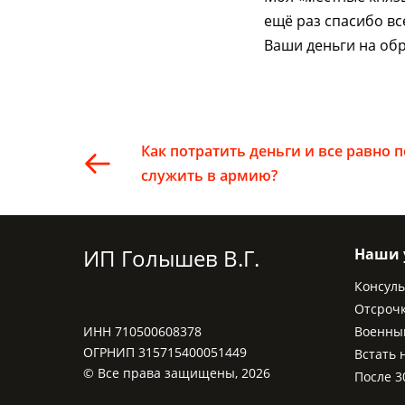
ещё раз спасибо вс
Ваши деньги на обр
Как потратить деньги и все равно 
служить в армию?
ИП Голышев В.Г.
Наши 
Консул
Отсроч
ИНН 710500608378
Военны
ОГРНИП 315715400051449
Встать 
© Все права защищены, 2026
После 3