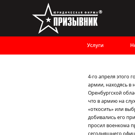
Услуги
Н
4-го апреля этого 
армии, находясь в 
Оренбургской област
что в армию на слу
«откосить» или выб
добивались его при
просил военкома п
сегодняшнего офице