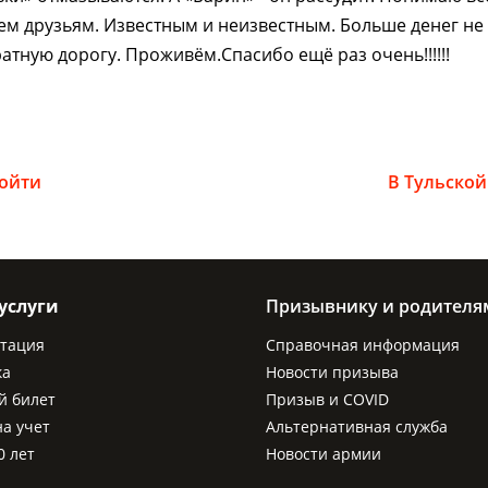
ем друзьям. Известным и неизвестным. Больше денег не н
атную дорогу. Проживём.Спасибо ещё раз очень!!!!!!
пойти
В Тульской
услуги
Призывнику и родителя
ьтация
Справочная информация
ка
Новости призыва
й билет
Призыв и COVID
на учет
Альтернативная служба
0 лет
Новости армии