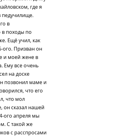
хайловском, где я
 в педучилище.
го в
 в походы по
е. Ещё учил, как
-ого. Призван он
е и моей жене в
. Ему все очень
сел на доске
Он позвонил маме и
говорился, что его
л, что мол
е, он сказал нашей
4-ого апреля мы
м. С такой же
нков с расспросами