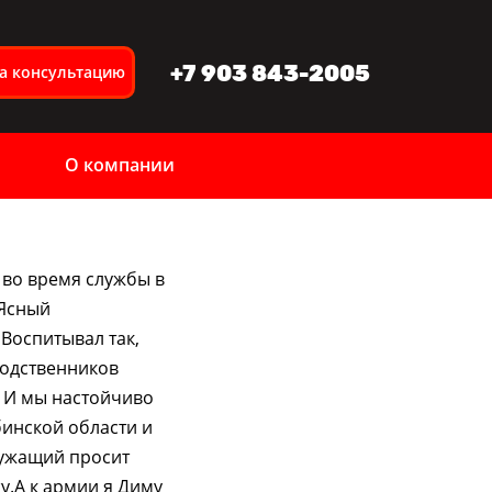
+7 903 843-2005
на консультацию
О компании
 во время службы в
 Ясный
 Воспитывал так,
родственников
. И мы настойчиво
бинской области и
лужащий просит
у.А к армии я Диму