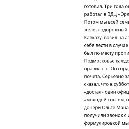
готовил. Три года 
работал в ВДЦ «Орл
Потом мы всей семь
железнодорожный те
Кавказу, возил на а
себя вести в случа
был по месту пропи
Подмосковье каждое
нравилось. Он горд
почета. Серьезно з
сказал, что в суббо
«достал» один офиц
«молодой совсем, н
дочери Ольге Монас
получили звонок с 
формулировкой мы 