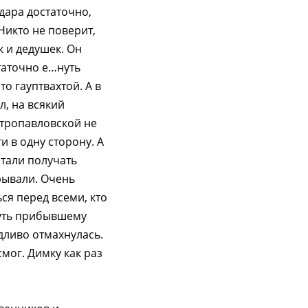
удара достаточно,
 Никто не поверит,
к и дедушек. Он
статочно е…нуть
о гауптвахтой. А в
л, на всякий
етропавловской не
 в одну сторону. А
стали получать
рывали. Очень
ся перед всеми, кто
нуть прибывшему
дливо отмахнулась.
мог. Димку как раз