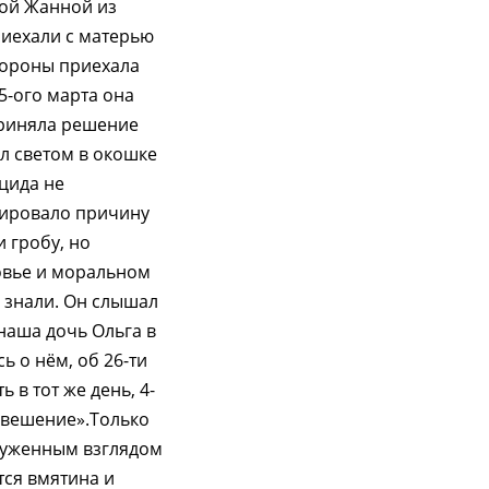
кой Жанной из
риехали с матерью
хороны приехала
5-ого марта она
приняла решение
ыл светом в окошке
цида не
лировало причину
 гробу, но
овье и моральном
е знали. Он слышал
 наша дочь Ольга в
сь о нём, об 26-ти
 в тот же день, 4-
овешение».Только
оруженным взглядом
тся вмятина и