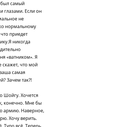
о был самый
и глазами. Если он
мальное не
ько нормальному
 что приедет
ику.Я никогда
едительно
ня «ватником». Я
 скажет, что мой
 ваша самая
й? Зачем так?!
до Шойгу. Хочется
юк, конечно. Мне бы
ою армию. Наверное,
рю. Хочу верить.
. Тупо всё. Теперь