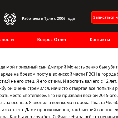
Записаться 
Работаем в Туле с 2006 года
овости
Вопрос-Ответ
Контакты
года мой приемный сын Дмитрий Монастыренко был убит
наряде на боевом посту в воинской части РВСН в городе
и.Я не его отец. Я его отчим. И воспитывал его с 12 лет.
жбу он очень стремился, начисто отвергая все попытки 
рать место «потеплее». Его не призвали весной 2015-ого
зыва осенью. Я звонил в военкомат города Пласта Челя
ризвать его. Даже просил именно, как бывший военнос
ра. Как бы «по дружбе». Сейчас себя за всё это ненавиж