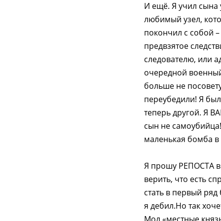
И ещё. Я учил сына
любимый узел, кото
покончил с собой 
предвзятое следств
следователю, или ад
очередной военный 
больше не посовет
переубедили! Я был
теперь другой. Я В
сын не самоубийца!
маленькая бомба в 
Я прошу РЕПОСТА вс
верить, что есть сп
стать в первый ряд
я дебил.Но так хоч
Мол «местные князь